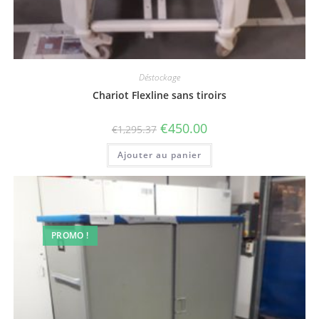
Déstockage
Chariot Flexline sans tiroirs
Le
Le
€
450.00
€
1,295.37
prix
prix
initial
actuel
Ajouter au panier
était :
est :
€1,295.37.
€450.00.
PROMO !