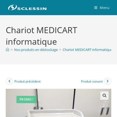
Skip
Menu
to
content
Chariot MEDICART
informatique
>
Nos produits en déstockage
>
Chariot MEDICART informatique
Produit précédent
Produit suivant
PROMO !
🔍